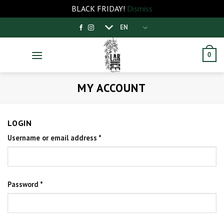
BLACK FRIDAY!
Dismiss
Skip
EN
to
content
0
MY ACCOUNT
LOGIN
Username or email address
*
Password
*