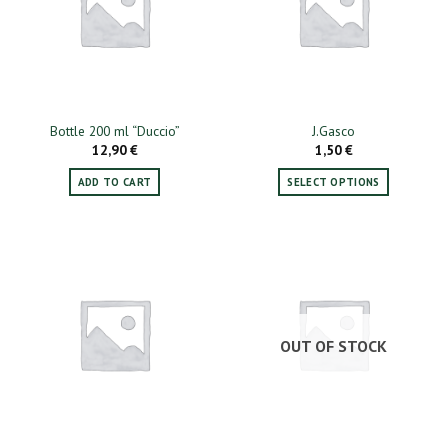
Bottle 200 ml “Duccio”
J.Gasco
12,90
€
1,50
€
ADD TO CART
SELECT OPTIONS
This
product
has
multiple
variants.
The
options
OUT OF STOCK
may
be
chosen
on
the