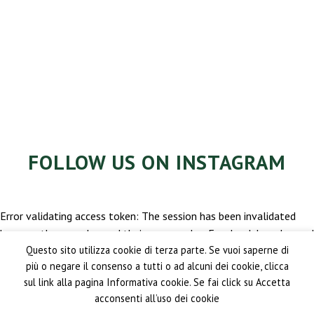
FOLLOW US ON INSTAGRAM
Error validating access token: The session has been invalidated
because the user changed their password or Facebook has changed
Questo sito utilizza cookie di terza parte. Se vuoi saperne di
the session for security reasons.
più o negare il consenso a tutti o ad alcuni dei cookie, clicca
sul link alla pagina Informativa cookie. Se fai click su Accetta
acconsenti all’uso dei cookie
PRIVACY POLICY
GENERAL CONDITIONS OF SALE