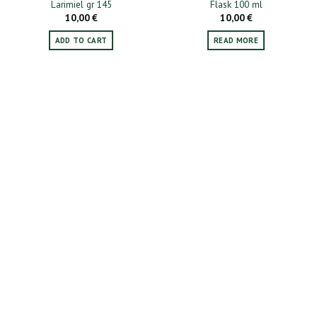
Larimiel gr 145
Flask 100 ml
product
10,00
€
10,00
€
page
ADD TO CART
READ MORE