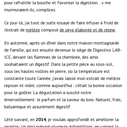
pour rafraîchir la bouche et favoriser la digestion… » me
murmuraient-ils, complices.
Ce jour-là, j’ai tout de suite essayé de faire infuser à froid de
l’extrait de
mélèze
composé
de sève élaborée et de résine
.
En automne, après un dîner dans notre maison montagnarde
de famille, qui est ensuite devenue le siège de Digestivo LAR-
ICE, devant les flammes de la cheminée, des amis
souhaitaient un digestif. Dans la petite pièce au sous-sol,
sous les hautes voûtes en pierre, où la température est
constante toute l’année, j’avais laissé mon extrait de mélèze
reposer et mûrir, comme aujourd’hui ; c’était la bonne occasion
pour le goûter. La dégustation a suscité notre
émerveillement: le parfum et la saveur du bois. Naturel, frais,
balsamique et assurément digestif.
L’été suivant, en
2014
, je voulais approfondir et améliorer la
recette: j’ai ainsi préparé plusieurs échantillons, en variant la