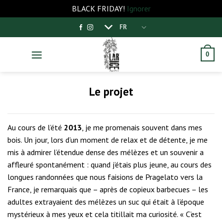
BLACK FRIDAY!
Ignorer
Passer
FR
au
contenu
0
Le projet
Au cours de l’été
2013
, je me promenais souvent dans mes
bois. Un jour, lors d’un moment de relax et de détente, je me
mis à admirer l’étendue dense des mélèzes et un souvenir a
affleuré spontanément : quand j’étais plus jeune, au cours des
longues randonnées que nous faisions de Pragelato vers la
France, je remarquais que – après de copieux barbecues – les
adultes extrayaient des mélèzes un suc qui était à l’époque
mystérieux à mes yeux et cela titillait ma curiosité. « C’est