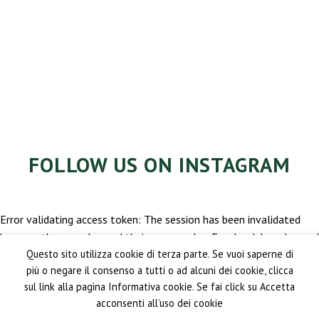
FOLLOW US ON INSTAGRAM
Error validating access token: The session has been invalidated
because the user changed their password or Facebook has changed
Questo sito utilizza cookie di terza parte. Se vuoi saperne di
the session for security reasons.
più o negare il consenso a tutti o ad alcuni dei cookie, clicca
sul link alla pagina Informativa cookie. Se fai click su Accetta
acconsenti all’uso dei cookie
PRIVACY POLICY
CONDIZIONI GENERALI DI VENDITA