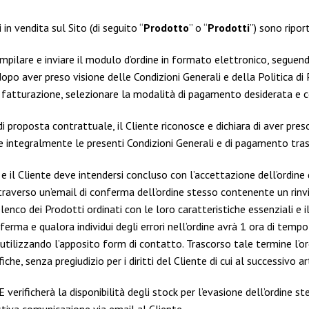
 in vendita sul Sito (di seguito “
Prodotto
” o “
Prodotti
”) sono ripor
ompilare e inviare il modulo d’ordine in formato elettronico, seguendo
dopo aver preso visione delle Condizioni Generali e della Politica d
le fatturazione, selezionare la modalità di pagamento desiderata e c
di proposta contrattuale, il Cliente riconosce e dichiara di aver preso
e integralmente le presenti Condizioni Generali e di pagamento tras
e il Cliente deve intendersi concluso con l’accettazione dell’ordine
averso un’email di conferma dell’ordine stesso contenente un rinvio
l’elenco dei Prodotti ordinati con le loro caratteristiche essenziali e
nferma e qualora individui degli errori nell’ordine avrà 1 ora di temp
tilizzando l’apposito form di contatto. Trascorso tale termine l’or
e, senza pregiudizio per i diritti del Cliente di cui al successivo ar
 verificherà la disponibilità degli stock per l’evasione dell’ordine s