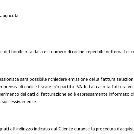
. agricola
le del bonifico la data e il numero di ordine, reperibile nell’email d
ssionista sarà possibile richiedere emissione della fattura selezio
prensivi di codice fiscale e/o partita IVA. In tal caso la fattura verrà
nserimento dei dati di fatturazione ed è espressamente informato ch
rla successivamente.
nati all’indirizzo indicato dal Cliente durante la procedura d’acquis