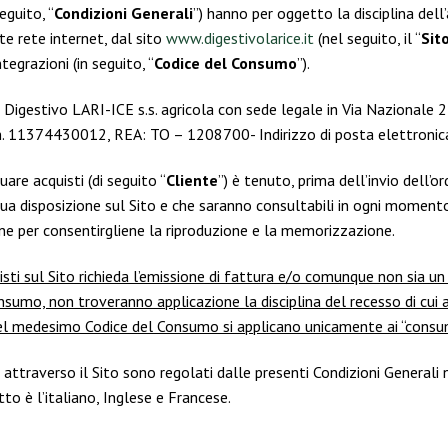
eguito, “
Condizioni Generali
”) hanno per oggetto la disciplina dell’
te rete internet, dal sito
www.digestivolarice.it
(nel seguito, il “
Sit
egrazioni (in seguito, “
Codice del Consumo
”).
 è: Digestivo LARI-ICE s.s. agricola con sede legale in Via Nazionale
no n. 11374430012, REA: TO – 1208700- Indirizzo di posta elettronic
are acquisti (di seguito “
Cliente
”) è tenuto, prima dell’invio dell’
a disposizione sul Sito e che saranno consultabili in ogni momento 
ine per consentirgliene la riproduzione e la memorizzazione.
isti sul Sito richieda l’emissione di fattura e/o comunque non sia 
onsumo, non troveranno applicazione la disciplina del recesso di cui a
si del medesimo Codice del Consumo si applicano unicamente ai “consu
attraverso il Sito sono regolati dalle presenti Condizioni Generali 
tto è l’italiano, Inglese e Francese.