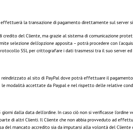
e effettuerà la transazione di pagamento direttamente sul server si
 credito del Cliente, ma grazie al sistema di comunicazione protetto
ramite selezione dell’opzione apposita – potrà procedere con l’acquis
 protocollo SSL per crittografare i dati trasmessi tra il suo server ed
à reindirizzato al sito di PayPal dove potrà effettuare il pagament
e modalità accettate da Paypal e nel rispetto delle relative condi
 giorni dalla data dell’ordine. In caso ciò non si verificasse l’ordin
arte di altri Clienti. Il Cliente che non abbia provveduto ad effettu
ausa del mancato accredito sia da imputarsi alla volontà del Cliente