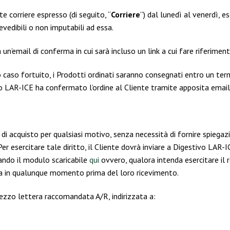
e corriere espresso (di seguito, “
Corriere
”) dal lunedì al venerdì, e
vedibili o non imputabili ad essa.
à un’email di conferma in cui sarà incluso un link a cui fare riferime
o caso fortuito, i Prodotti ordinati saranno consegnati entro un termi
vo LAR-ICE ha confermato l’ordine al Cliente tramite apposita email
 di acquisto per qualsiasi motivo, senza necessità di fornire spiegazi
 Per esercitare tale diritto, il Cliente dovrà inviare a Digestivo LA
zando il modulo scaricabile
qui
ovvero, qualora intenda esercitare il r
ta in qualunque momento prima del loro ricevimento.
ezzo lettera raccomandata A/R, indirizzata a: