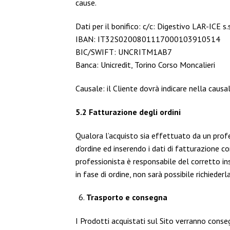
cause.
Dati per il bonifico: c/c: Digestivo LAR-ICE s.s
IBAN: IT32S0200801117000103910514
BIC/SWIFT: UNCRITM1AB7
Banca: Unicredit, Torino Corso Moncalieri
Causale: il Cliente dovrà indicare nella causa
5.2 Fatturazione degli ordini
Qualora l’acquisto sia effettuato da un profe
d’ordine ed inserendo i dati di fatturazione com
professionista è responsabile del corretto i
in fase di ordine, non sarà possibile richiede
Trasporto e consegna
I Prodotti acquistati sul Sito verranno conseg