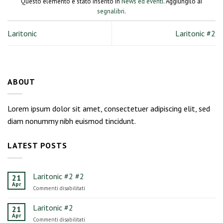
Questo elemento è stato inserito in
News ed eventi
. Aggiungilo ai
segnalibri
.
Laritonic
Laritonic #2
ABOUT
Lorem ipsum dolor sit amet, consectetuer adipiscing elit, sed
diam nonummy nibh euismod tincidunt.
LATEST POSTS
Laritonic #2 #2
21
Apr
su
Commenti disabilitati
Laritonic
#2
Laritonic #2
21
#2
Apr
su
Commenti disabilitati