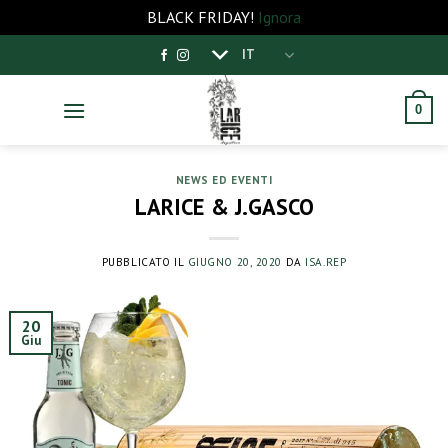
BLACK FRIDAY!
Ignora
Salta
IT
ai
contenuti
0
NEWS ED EVENTI
LARICE & J.GASCO
PUBBLICATO IL
GIUGNO 20, 2020
DA
ISA.REP
20
Giu