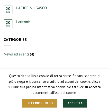
Laritonic
#2
LARICE & J.GASCO
20
Giu
Laritonic
20
Giu
CATEGORIES
News ed eventi
(4)
Questo sito utilizza cookie di terza parte. Se vuoi saperne di
più o negare il consenso a tutti o ad alcuni dei cookie, clicca
sul link alla pagina Informativa cookie. Se fai click su Accetta
acconsenti all’uso dei cookie
PRIVACY POLICY
CONDIZIONI GENERALI DI VENDITA
ULTERIORI INFO
ACCETTA
© 2026 Digestivo Larice P.IVA 12633400010